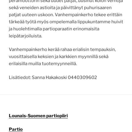
perämoottorin sekä uudet patjat, uusinut kolon verhoja
sekä veneiden astioita ja päivittänyt puhurisaaren
patjat uuteen uskoon. Vanhempainkerho tekee erittäin
tärkeää työtä myös ompelemalla lippukuntamme huivit
ja huolehtimalla partioparaatin erinomaisita
leipätarjoiluista.
Vanhempainkerho kerää rahaa erialisin tempauksin,
vuosittaisella keksien ja karkkien myynnillä sekä
erilaisilla muilla tuotemyynneillä.
Lisätiedot: Sanna Hakakoski 0440309602
Lounais-Suomen partiopiiri
Partio