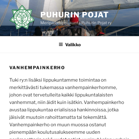
Siirry
sisältöön
PUHURIN POJAT
Meripartiolippukunta Puhurin Pojat ry
Valikko
VANHEMPAINKERHO
Tuki ry:n lisäksi lippukuntamme toimintaa on
merkittävästi tukemassa vanhempainkerhomme,
johon ovat tervetulleita kaikki lippukuntalaisten
vanhemmat, niin äidit kuin isätkin. Vanhempainkerho
avustaa lippukuntaa erialisissa hankinnoissa, jotka
jäisivät muutoin rahoittamatta tai tekemättä.
Vanhempainkerho on muun muossa ostanut
pienempään koulutusalukseemme uuden