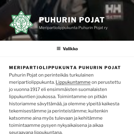
PUHURIN POJAT
Meripartiolippukunta Puhurin Pojat ry
Valikko
MERIPARTIOLIPPUKUNTA PUHURIN POJAT
Puhurin Pojat on perinteikäs turkulainen
meripartiolippukunta.
Lippukuntamme
on perustettu
jo vuonna 1917 eli ensimmäisten suomalaisten
lippukuntien joukossa. Toimintamme on pitkän
historiamme sävyttämää, ja olemme ylpeitä kaikesta
tekemisestämme ja perinteistämme; kuitenkin
katsomme aina myös tulevaan ja kehitämme
toimintaamme pysyen nykyaikaisena ja aikaa
seuraavana lippukuntana.