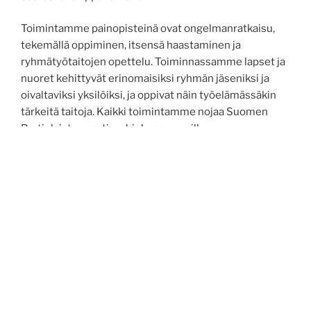
Toimintamme painopisteinä ovat ongelmanratkaisu,
tekemällä oppiminen, itsensä haastaminen ja
ryhmätyötaitojen opettelu. Toiminnassamme lapset ja
nuoret kehittyvät erinomaisiksi ryhmän jäseniksi ja
oivaltaviksi yksilöiksi, ja oppivat näin työelämässäkin
tärkeitä taitoja. Kaikki toimintamme nojaa Suomen
Partiolaisten
partio-ohjelmaan
, omilla
meritaitotavoitteillamme höystettynä. Toimintamme
on uskonnollisesti ja poliittisesti sitoutumatonta.
Kolotilamme sijaitsee aivan Aurajoen rannalla
osoitteessa Linnankatu 53 E. Upeassa
kulttuurimaisema tarjoaa loistavat mahdollisuudet
partiotoiminnan toteuttamiselle ja modernit
kolotilamme mukavan ja toiminnallisen ympäristön
sisäkokoontumisille kaikille ikäkausille. Vuokraamme
kolotilaamme myös satunnaiseen kokous- ja
retkikäyttöön muille partiolaisille. Jos olet kiinnostunut